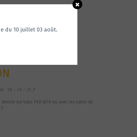
u 10 juillet 03
août.
AN BLANC
ON
e : 16 – 19 – 21,7
on directe sur tube PER Ø16 ou avec les
tubes de
,7