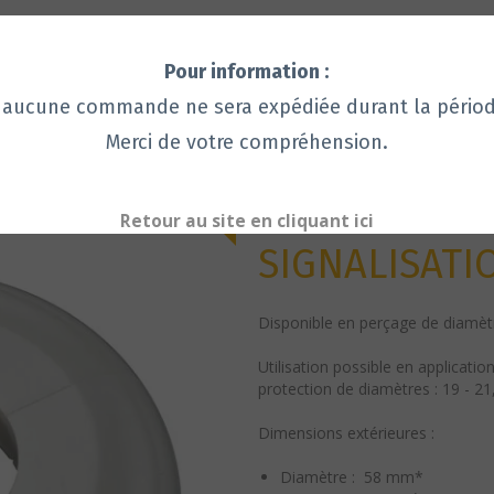
Pour information :
ne commande ne sera expédiée durant la période d
Merci de votre compréhension.
Ronde
Unie
ROSACE MILAN BLANC SIGNALISATION
ROSACE MIL
Retour au site en cliquant ici
SIGNALISATI
Disponible en perçage de diamètr
Utilisation possible en applicati
protection
de diamètres : 19 - 21
Dimensions extérieures :
Diamètre : 58 mm*