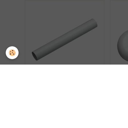
TUBE FENDU BLANC
PLA
SIGNALISATION
Existe en diamètres : 19 mm – 21,7
Dispon
mm – 27mm Existe en section de
16 – 
longueur 16cm ou...
2,95€ TTC