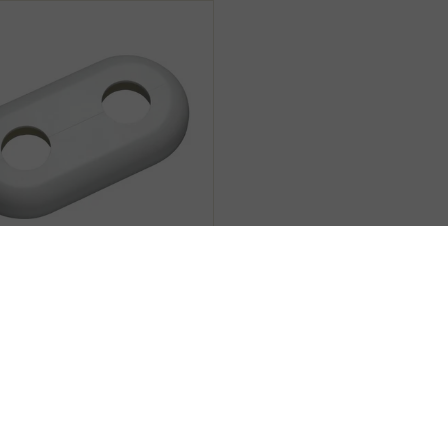
TINE MILAN BLANC
SIGNALISATION
ible en perçage de diamètre :
19 – 21,7 Utilisation possible
en...
6,30€ TTC