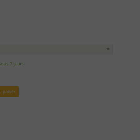
 sous 7 jours
u panier