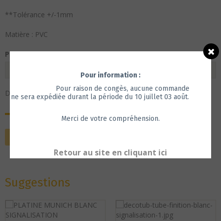
**Tolérance +/-1mm
Matière : PVC
Perçage
Pour information :
Pour raison de congès, aucune commande
Disponibilité :
En stock, livraison sous 7 jours
ne sera expédiée durant la période du 10 juillet 03
août.
5,45€ TTC
4,54€ HT
-
Merci de votre compréhension.
Ajouter au panier
Retour au site en cliquant ici
Suggestions