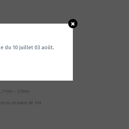
u 10 juillet 03
août.
 CHROME MAT
 21,7 mm – 27mm
6cm ou en barre de 1ml