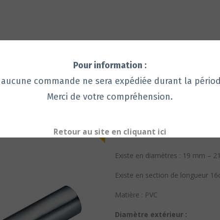
Pour information :
ne commande ne sera expédiée durant la période d
Merci de votre compréhension.
Acier
TUBE FENDU CHROME MAT
TUBE FENDU
Retour au site en cliquant ici
Existe en diamètres : 19 mm –
Existe en section de longueur 1
Matière : PVC
Diamètre extérieur :