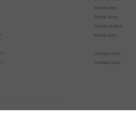
Ronde unie :
Ronde acier :
Ronde marbre :
7
Ronde bois :
 27
Conique unie :
 27
Conique bois :